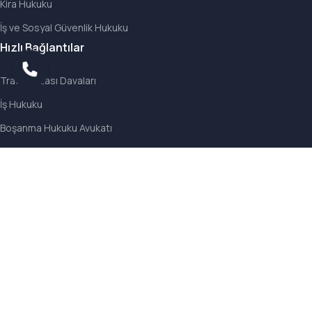
Kira Hukuku
İş ve Sosyal Güvenlik Hukuku
Hızlı Bağlantılar
Trafik Kazası Davaları
İş Hukuku
Boşanma Hukuku Avukatı
Ankara Avukat
Ankara Boşanma Avukatı
Trafik Kazası Avukatı
Velayet ve Nafaka Davaları
İletişim
Adres
Kavaklıdere Mahallesi Bestekar Sokak No: 14 / 10
06680 Çankaya / Ankara