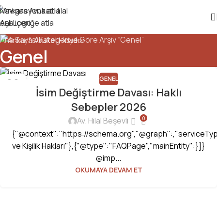
Navigasyona atla
Ana içeriğe atla
Ana Sayfa
Kategoriye Göre Arşiv “Genel”
Genel
GENEL
26
İsim Değiştirme Davası: Haklı
HAZ
Sebepler 2026
0
Av. Hilal Beşevli
{"@context":"https://schema.org","@graph":,"serviceTy
ve Kişilik Hakları"},{"@type":"FAQPage","mainEntity":}]}
@imp...
OKUMAYA DEVAM ET