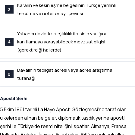
Kararın ve kesinleşme belgesinin Türkçe yeminli
tercüme ve noter onaylı çevirisi
Yabancı devletle karşılıklılık ilkesinin varlığını
kanıtlamaya yarayabilecek mevzuat bilgisi
(gerektirdiği hallerde)
Davalının tebligat adresi veya adres araştırma
tutanağı
Apostil Şerhi
5 Ekim 1961 tarihli La Haye Apostil Sözleşmesi'ne taraf olan
ülkelerden alınan belgeler, diplomatik tasdik yerine apostil
şerhi ile Türkiye'de resmi niteliğini ispatlar. Almanya, Fransa,
Hollanda, Belçika, İsviçre, Avustralya, ABD ve pek çok ülke