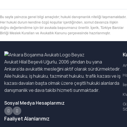
Bu sayfa yalnızca genel bilgi amaçlıdır; hukuki danışmanlık niteliği taşımamaktadır.
Her hukuki durum kendine özgü koşullar içerdiğinden, somut davanıza ilişkin
doğru değerlendirme için bir avukata başvurmanız önerilir. İçerik, Türkiye Barolar
Birliği Meslek Kuralları ve Avukatlık Kanunu çerçevesinde hazırlanmıştır.
K
Avukat Hilal Beşevli Uğurlu, 2006 yılından bu yana
A
Ankara’da avukatlık mesleğini aktif olarak sürdürmektedir.
Ha
Aile hukuku, iş hukuku, tazminat hukuku, trafik kazası ve iş
kazası davaları başta olmak üzere çeşitli hukuki alanlarda
İl
danışmanlık ve dava takibi hizmeti sunmaktadır.
K
Sosyal Medya Hesaplarımız
Giz
S
Faaliyet Alanlarımız