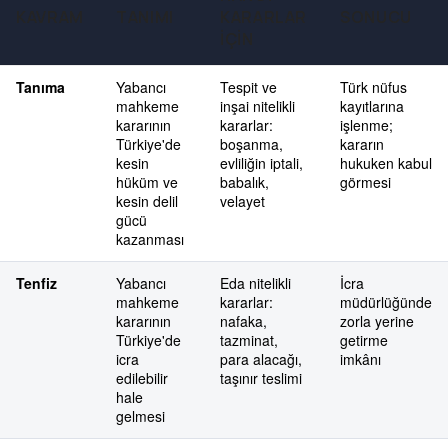
KAVRAM
TANIMI
KARARLAR
SONUCU
İÇIN
Tanıma
Yabancı
Tespit ve
Türk nüfus
mahkeme
inşai nitelikli
kayıtlarına
kararının
kararlar:
işlenme;
Türkiye'de
boşanma,
kararın
kesin
evliliğin iptali,
hukuken kabul
hüküm ve
babalık,
görmesi
kesin delil
velayet
gücü
kazanması
Tenfiz
Yabancı
Eda nitelikli
İcra
mahkeme
kararlar:
müdürlüğünde
kararının
nafaka,
zorla yerine
Türkiye'de
tazminat,
getirme
icra
para alacağı,
imkânı
edilebilir
taşınır teslimi
hale
gelmesi