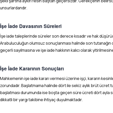
şekil şartına aykırı fesih baştan geçersizdir. Gerekçenin belirs
unsurlardandır.
İşe İade Davasının Süreleri
İşe iade taleplerinde süreler son derece kısadır ve hak düşürücü
Arabuluculuğun olumsuz sonuçlanması halinde son tutanağın düzen
geçerli sayılmasına ve işe iade hakkının kalıcı olarak yitirilmesin
İşe İade Kararının Sonuçları
Mahkemenin işe iade kararı vermesi üzerine işçi, kararın kesinl
zorundadır. Başlatmama halinde dört ile sekiz aylık brüt ücret t
başlatması durumunda ise boşta geçen süre ücreti dört ayla sın
dikkatli bir yargı takibine ihtiyaç duyulmaktadır.