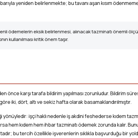
itibarıyla yeniden belirlenmekte; bu tavanı aşan kısım ödenmeme
i ödemelerin eksik belirlenmesi, alınacak tazminatı önemli ölçüde 
nın kullanılması kritik önem taşır.
den önce karşı tarafa bildirim yapılması zorunludur. Bildirim sür
re iki, dört, altı ve sekiz hafta olarak basamaklandırılmıştır.
i yönüyledir: işçi haklı nedenle iş akdini feshederse kıdem tazm
ırsa hem kıdem hem ihbar tazminatı ödemek zorunda kalır. Bunun y
; bu tercih özellikle işverenlerin sıklıkla başvurduğu bir yold