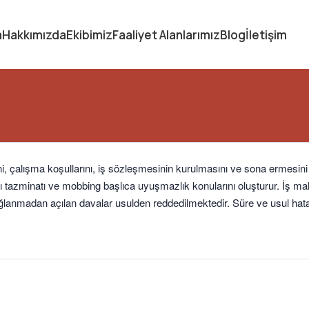
a
Hakkımızda
Ekibimiz
Faaliyet Alanlarımız
Blog
İletişim
lerini, çalışma koşullarını, iş sözleşmesinin kurulmasını ve sona ermesi
azası tazminatı ve mobbing başlıca uyuşmazlık konularını oluşturur. 
ağlanmadan açılan davalar usulden reddedilmektedir. Süre ve usul hat