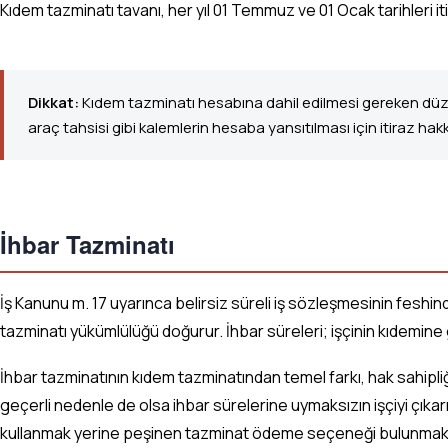
Kıdem tazminatı tavanı, her yıl 01 Temmuz ve 01 Ocak tarihleri 
Dikkat:
Kıdem tazminatı hesabına dahil edilmesi gereken düzenl
araç tahsisi gibi kalemlerin hesaba yansıtılması için itiraz hakkı
İhbar Tazminatı
İş Kanunu m. 17 uyarınca belirsiz süreli iş sözleşmesinin feshin
tazminatı yükümlülüğü doğurur. İhbar süreleri; işçinin kıdemine gö
İhbar tazminatının kıdem tazminatından temel farkı, hak sahipliğ
geçerli nedenle de olsa ihbar sürelerine uymaksızın işçiyi çıkar
kullanmak yerine peşinen tazminat ödeme seçeneği bulunmaktadır