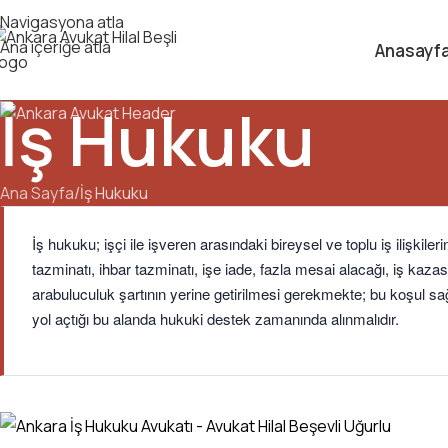
Navigasyona atla
Ana içeriğe atla
Anasayf
İş Hukuku
Ana Sayfa
İş Hukuku
İş hukuku; işçi ile işveren arasındaki bireysel ve toplu iş ilişki
tazminatı, ihbar tazminatı, işe iade, fazla mesai alacağı, iş k
arabuluculuk şartının yerine getirilmesi gerekmekte; bu koşul s
yol açtığı bu alanda hukuki destek zamanında alınmalıdır.