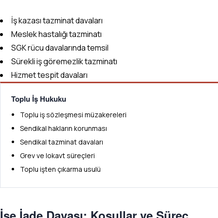
İş kazası tazminat davaları
Meslek hastalığı tazminatı
SGK rücu davalarında temsil
Sürekli iş göremezlik tazminatı
Hizmet tespit davaları
Toplu İş Hukuku
Toplu iş sözleşmesi müzakereleri
Sendikal hakların korunması
Sendikal tazminat davaları
Grev ve lokavt süreçleri
Toplu işten çıkarma usulü
İşe İade Davası: Koşullar ve Süreç