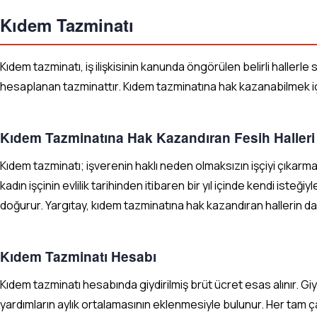
Kıdem Tazminatı
Kıdem tazminatı, iş ilişkisinin kanunda öngörülen belirli hallerl
hesaplanan tazminattır. Kıdem tazminatına hak kazanabilmek için
Kıdem Tazminatına Hak Kazandıran Fesih Halleri
Kıdem tazminatı; işverenin haklı neden olmaksızın işçiyi çıkarmas
kadın işçinin evlilik tarihinden itibaren bir yıl içinde kendi iste
doğurur. Yargıtay, kıdem tazminatına hak kazandıran hallerin da
Kıdem Tazminatı Hesabı
Kıdem tazminatı hesabında giydirilmiş brüt ücret esas alınır. Gi
yardımların aylık ortalamasının eklenmesiyle bulunur. Her tam çalış