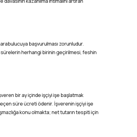
e davasının kazanılma ihtimalini artıran
nde arabulucuya başvurulması zorunludur.
sürelerin herhangi birinin geçirilmesi, feshin
eren bir ay içinde işçiyi işe başlatmak
eçen süre ücreti ödenir. İşverenin işçiyi işe
azlığa konu olmakta; net tutarın tespiti için