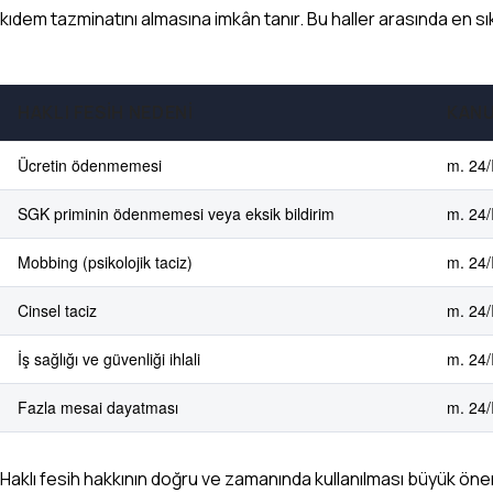
kıdem tazminatını almasına imkân tanır. Bu haller arasında en sı
HAKLI FESIH NEDENI
KANU
Ücretin ödenmemesi
m. 24/
SGK priminin ödenmemesi veya eksik bildirim
m. 24/
Mobbing (psikolojik taciz)
m. 24/
Cinsel taciz
m. 24/
İş sağlığı ve güvenliği ihlali
m. 24/I
Fazla mesai dayatması
m. 24/I
Haklı fesih hakkının doğru ve zamanında kullanılması büyük önem