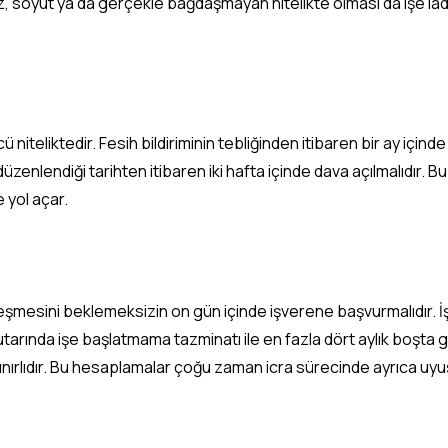
iz, soyut ya da gerçekle bağdaşmayan nitelikte olması da işe iad
 niteliktedir. Fesih bildiriminin tebliğinden itibaren bir ay içi
lendiği tarihten itibaren iki hafta içinde dava açılmalıdır. Bu 
e yol açar.
eşmesini beklemeksizin on gün içinde işverene başvurmalıdır. İşv
utarında işe başlatmama tazminatı ile en fazla dört aylık boşta g
ırlıdır. Bu hesaplamalar çoğu zaman icra sürecinde ayrıca uyuşm