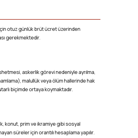
 için otuz günlük brüt ücret üzerinden
ması gerekmektedir.
feshetmesi, askerlik görevi nedeniyle ayrılma,
i tamamlama), malullük veya ölüm hallerinde hak
utarlı biçimde ortaya koymaktadır.
k, konut, prim ve ikramiye gibi sosyal
rmayan süreler için orantılı hesaplama yapılır.