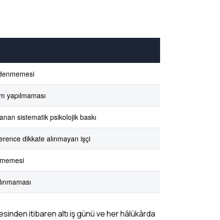
 ödenmemesi
irim yapılmaması
anan sistematik psikolojik baskı
verence dikkate alınmayan işçi
ilmemesi
 alınmaması
sinden itibaren altı iş günü ve her hâlükârda