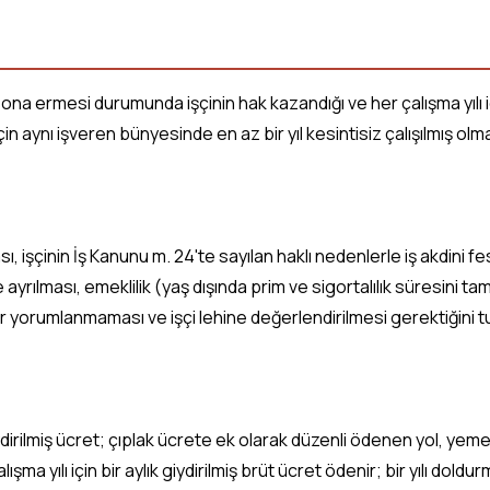
e sona ermesi durumunda işçinin hak kazandığı ve her çalışma yılı
 aynı işveren bünyesinde en az bir yıl kesintisiz çalışılmış ol
ı, işçinin İş Kanunu m. 24'te sayılan haklı nedenlerle iş akdini 
ğiyle ayrılması, emeklilik (yaş dışında prim ve sigortalılık süresin
r yorumlanmaması ve işçi lehine değerlendirilmesi gerektiğini t
ydirilmiş ücret; çıplak ücrete ek olarak düzenli ödenen yol, yeme
ma yılı için bir aylık giydirilmiş brüt ücret ödenir; bir yılı doldu