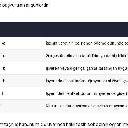
k başvurulanlar şunlardır:
N MADDESI
AÇIKLAMA
II-e
İşçinin ücretinin belirlenen ödeme gününde
II-e
Gerçek ücretin altında bildirim ya da hiç bild
II-b
İşveren veya diğer çalışanlar tarafından uygul
II-b
İşyerinde cinsel tacize uğrayan ve şikâyeti iş
II
İşyerindeki tehlikeli durumun işverence gider
I
Kanuni sınırların aşılması ve işçinin onayının
 taşır. İş Kanunu m. 26 uyarınca haklı fesih sebebinin öğrenilme