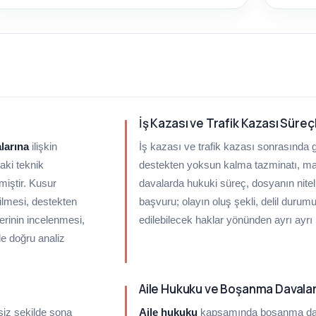
İş Kazası ve Trafik Kazası Süreç
alarına
ilişkin
İş kazası ve trafik kazası sonrasında
aki teknik
destekten yoksun kalma tazminatı, mad
miştir. Kusur
davalarda hukuki süreç, dosyanın nitel
ilmesi, destekten
başvuru; olayın oluş şekli, delil durum
rinin incelenmesi,
edilebilecek haklar yönünden ayrı ayrı
de doğru analiz
Aile Hukuku ve Boşanma Davalar
siz şekilde sona
Aile hukuku
kapsamında boşanma daval