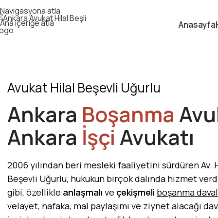
Navigasyona atla
Ana içeriğe atla
Anasayfa
Avukat Hilal Beşevli Uğurlu
Ankara
Boşanma
Avuk
Ankara
İşçi
Avukatı
2006 yılından beri mesleki faaliyetini sürdüren Av. H
Beşevli Uğurlu, hukukun birçok dalında hizmet verd
gibi, özellikle
anlaşmalı
ve
çekişmeli
boşanma daval
velayet, nafaka, mal paylaşımı ve ziynet alacağı dav