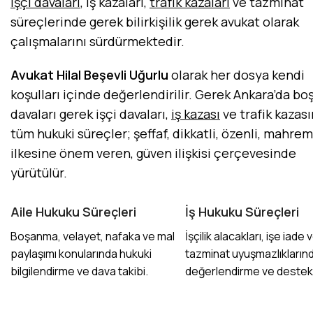
işçi davaları
, iş kazaları,
trafik kazaları
ve tazminat
süreçlerinde gerek bilirkişilik gerek avukat olarak
çalışmalarını sürdürmektedir.
Avukat Hilal Beşevli Uğurlu
olarak her dosya kendi
koşulları içinde değerlendirilir. Gerek Ankara’da b
davaları gerek işçi davaları,
iş kazası
ve trafik kazas
tüm hukuki süreçler; şeffaf, dikkatli, özenli, mahre
ilkesine önem veren, güven ilişkisi çerçevesinde
yürütülür.
Aile Hukuku Süreçleri
İş Hukuku Süreçleri
Boşanma, velayet, nafaka ve mal
İşçilik alacakları, işe iade 
paylaşımı konularında hukuki
tazminat uyuşmazlıkların
bilgilendirme ve dava takibi.
değerlendirme ve destek