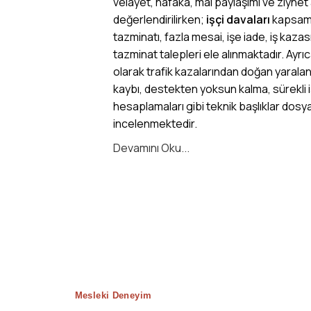
velayet, nafaka, mal paylaşımı ve ziynet 
değerlendirilirken;
işçi davaları
kapsamı
tazminatı, fazla mesai, işe iade, iş kaz
tazminat talepleri ele alınmaktadır. Ayrı
olarak trafik kazalarından doğan yarala
kaybı, destekten yoksun kalma, sürekli 
hesaplamaları gibi teknik başlıklar dosya
incelenmektedir.
Devamını Oku...
Mesleki Deneyim