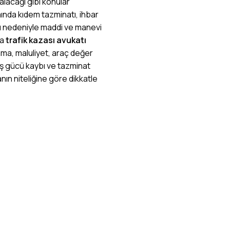
alacağı gibi konular
nda kıdem tazminatı, ihbar
ası nedeniyle maddi ve manevi
ca
trafik kazası avukatı
nma, maluliyet, araç değer
iş gücü kaybı ve tazminat
nın niteliğine göre dikkatle