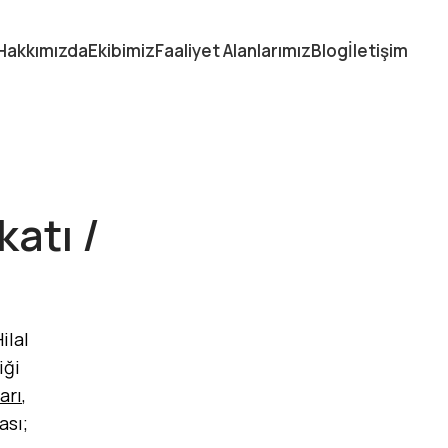
Hakkımızda
Ekibimiz
Faaliyet Alanlarımız
Blog
İletişim
atı /
ilal
iği
arı
,
ası;