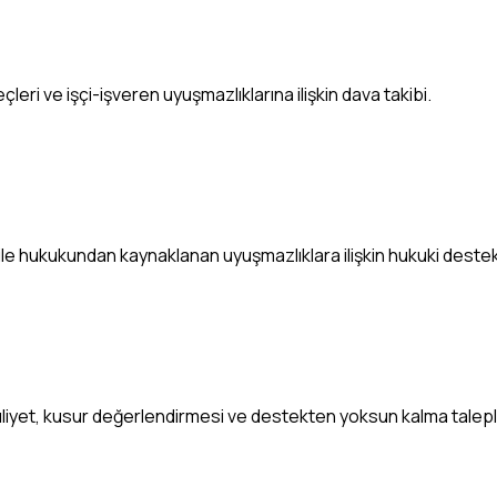
eçleri ve işçi-işveren uyuşmazlıklarına ilişkin dava takibi.
ile hukukundan kaynaklanan uyuşmazlıklara ilişkin hukuki destek
iyet, kusur değerlendirmesi ve destekten yoksun kalma talepler