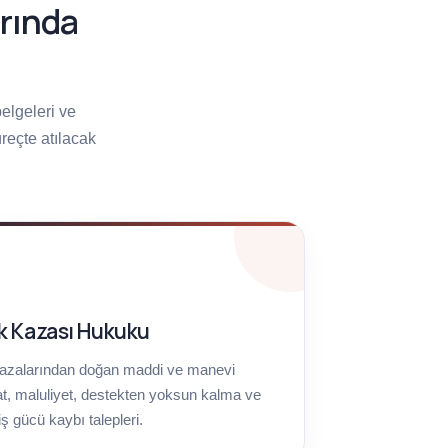
arında
elgeleri ve
üreçte atılacak
ik Kazası Hukuku
kazalarından doğan maddi ve manevi
t, maluliyet, destekten yoksun kalma ve
iş gücü kaybı talepleri.