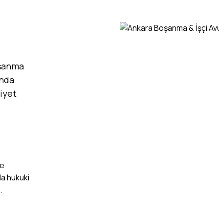
oşanma
ında
miyet
ve
da hukuki
.