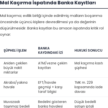
Mal Kaçırma İspatında Banka Kayıtları
Mal kaçırma; evlilik birliği içinde edinilmiş malların boşanma
öncesinde üçüncü kişilere devredilmesi ya da değerinin
düşürülmesidir. Banka kayıtları bu amacın ispatında kritik rol
oynar:
BANKA
ŞÜPHELI İŞLEM
HUKUKI SONUCU
KAYDINDAKI İZI
Aniden çekilen
ATM/vezne çekim
Mal kaçırma kastı
büyük nakit
kayıtları
şüphesi
miktarlar
Akraba/yakına
EFT/havale
TMK m. 229
havale
geçmişi + karşı
kapsamında iade
taraf bilgisi
davası
Muvazaalı
Bedelini gösteren
Düşük bedelli
taşınmaz bedeli
banka havalesi
satışın iptali