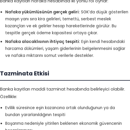
Banka kayıtları nafaka hesabında iki yönlü rol oynar:
Nafaka yükümlüsünün gerçek geliri:
SGK’da düşük gösterilen
maaşın yanı sıra kira gelirleri, temettü, serbest meslek
kazançları ve ek gelirler hesap hareketlerinde görülür. Bu
tespitle gerçek ödeme kapasitesi ortaya çıkar.
Nafaka alacaklısının ihtiyaç tespiti:
Eşin kendi hesabındaki
harcama dökümleri, yaşam giderlerinin belgelenmesini sağlar
ve nafaka miktarını somut verilerle destekler.
Tazminata Etkisi
Banka kayıtları maddi tazminat hesabında belirleyici olabilir.
Özellikle:
Evlilik süresince eşin kazancına ortak olunduğunun ya da
bundan yararlanıldığının tespiti
Boşanma nedeniyle yitirilen beklenen ekonomik güvencenin