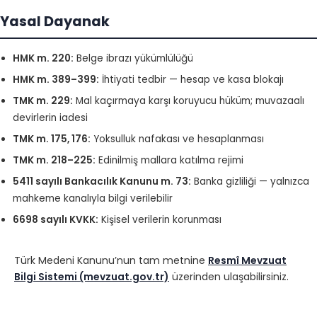
Yasal Dayanak
HMK m. 220:
Belge ibrazı yükümlülüğü
HMK m. 389–399:
İhtiyati tedbir — hesap ve kasa blokajı
TMK m. 229:
Mal kaçırmaya karşı koruyucu hüküm; muvazaalı
devirlerin iadesi
TMK m. 175, 176:
Yoksulluk nafakası ve hesaplanması
TMK m. 218–225:
Edinilmiş mallara katılma rejimi
5411 sayılı Bankacılık Kanunu m. 73:
Banka gizliliği — yalnızca
mahkeme kanalıyla bilgi verilebilir
6698 sayılı KVKK:
Kişisel verilerin korunması
Türk Medeni Kanunu’nun tam metnine
Resmî Mevzuat
Bilgi Sistemi (mevzuat.gov.tr)
üzerinden ulaşabilirsiniz.