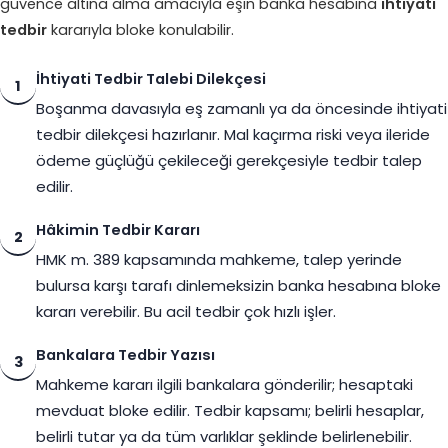
güvence altına alma amacıyla eşin banka hesabına
ihtiyati
tedbir
kararıyla bloke konulabilir.
İhtiyati Tedbir Talebi Dilekçesi
1
Boşanma davasıyla eş zamanlı ya da öncesinde ihtiyati
tedbir dilekçesi hazırlanır. Mal kaçırma riski veya ileride
ödeme güçlüğü çekileceği gerekçesiyle tedbir talep
edilir.
Hâkimin Tedbir Kararı
2
HMK m. 389 kapsamında mahkeme, talep yerinde
bulursa karşı tarafı dinlemeksizin banka hesabına bloke
kararı verebilir. Bu acil tedbir çok hızlı işler.
Bankalara Tedbir Yazısı
3
Mahkeme kararı ilgili bankalara gönderilir; hesaptaki
mevduat bloke edilir. Tedbir kapsamı; belirli hesaplar,
belirli tutar ya da tüm varlıklar şeklinde belirlenebilir.