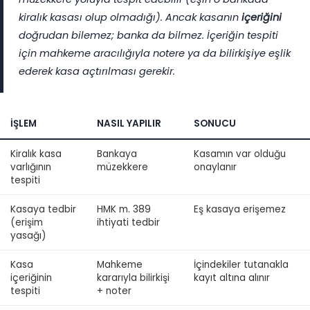
kiralık kasası olup olmadığı). Ancak kasanın
içeriğini
doğrudan bilemez; banka da bilmez. İçeriğin tespiti
için mahkeme aracılığıyla notere ya da bilirkişiye eşlik
ederek kasa açtırılması gerekir.
İŞLEM
NASIL YAPILIR
SONUCU
Kiralık kasa
Bankaya
Kasamın var olduğu
varlığının
müzekkere
onaylanır
tespiti
Kasaya tedbir
HMK m. 389
Eş kasaya erişemez
(erişim
ihtiyati tedbir
yasağı)
Kasa
Mahkeme
İçindekiler tutanakla
içeriğinin
kararıyla bilirkişi
kayıt altına alınır
tespiti
+ noter