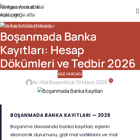
Navigasyona atla
Ana içeriğe atla
Ana Sayfa
Aile Hukuku
Boşanmada Banka
Kayıtları: Hesap
Dökümleri ve Tedbir 2026
AILE HUKUKU
0
Av. Hilal Beşevli
Açık 19 Mayıs 2026
BOŞANMADA BANKA KAYITLARI — 2026
Boşanma davasında banka kayıtları; eşlerin
ekonomik durumunu, gizli mal varlıklarını ve mal